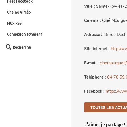
Page Facebook
Ville :
Sainte-Foy-lès-L
Chaine Viméo
Cinéma :
Ciné Mourgue
Flux RSS
Connexion adhérent
Adresse :
15 rue Desh
Recherche
Site internet :
http://w
E-mail :
cinemourguet
Téléphone :
04 78 59 
Facebook :
https://ww
TOUTES LES ACTUA
J'aime, je partage !