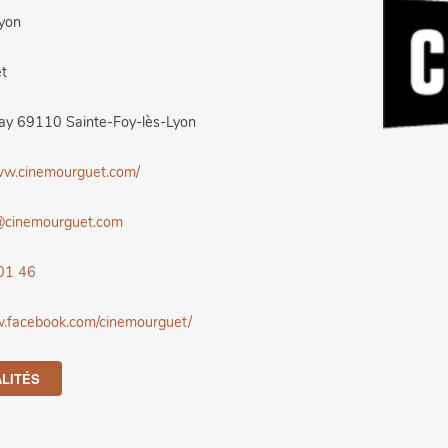
yon
t
ay 69110 Sainte-Foy-lès-Lyon
ww.cinemourguet.com/
@cinemourguet.com
01 46
w.facebook.com/cinemourguet/
LITÉS