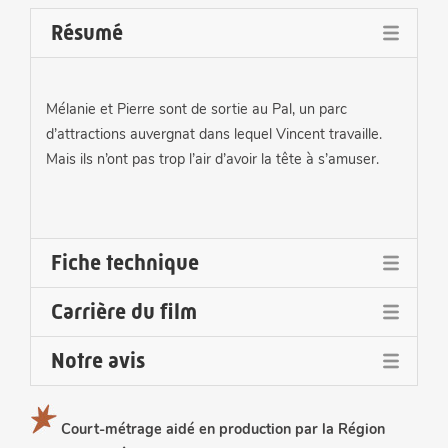
Résumé
Mélanie et Pierre sont de sortie au Pal, un parc
d’attractions auvergnat dans lequel Vincent travaille.
Mais ils n’ont pas trop l’air d’avoir la tête à s’amuser.
Fiche technique
Carrière du film
Réalisation
: Jean-Benoit Ugeux
Notre avis
Sélectionné aux :
Montage son
: Jeff Levillain
Court-métrage aidé en production par la Région
Un court-métrage ironique où le parc d'attractions, qui
Festival du Film court en Plein air de Grenoble (2022) -
Directeur de la photo :
Erwan Dean