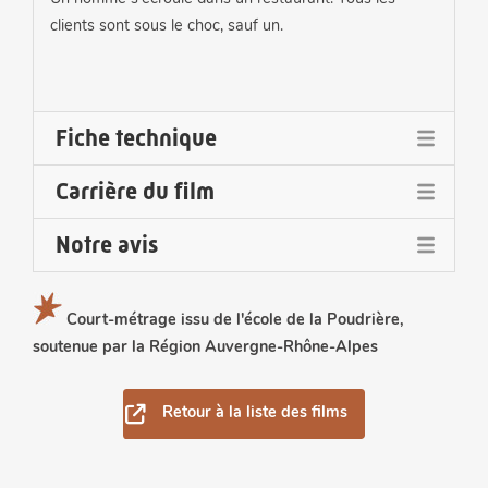
clients sont sous le choc, sauf un.
Fiche technique
Carrière du film
Réalisation, image :
Ekin Koca
Notre avis
Primé au :
Montage
: Myriam Copier
Court-métrage issu de l'école de la Poudrière,
Cette efficace comédie muette questionne la moralité
Festival international du film d'animation de Stuttgart
Son :
Loïc Burkhardt
soutenue par la Région Auvergne-Rhône-Alpes
et immoralité d'agir ou de ne pas agir.
(Trickfilm) (Allemagne, 2022) - Prix de la promotion
internationale
Voix :
Edern Van Hille, Lola Degove, Annick Duroy,
Franck Monmagnon, Hervé Petit de la Villéon
Retour à la liste des films
Sélectionné aux :
Production :
La Poudrière