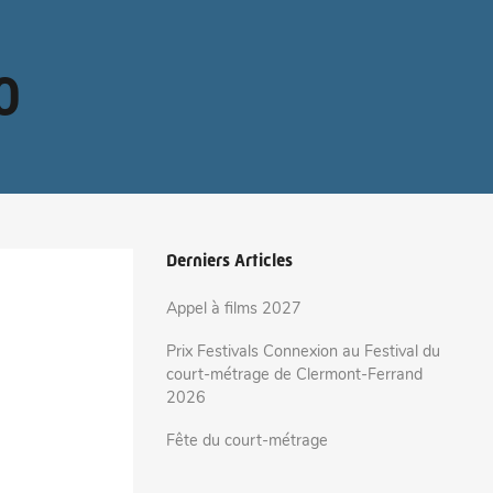
0
Derniers Articles
Appel à films 2027
Prix Festivals Connexion au Festival du
court-métrage de Clermont-Ferrand
2026
Fête du court-métrage