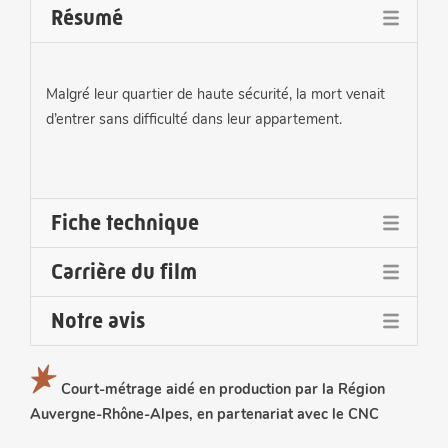
Résumé
Malgré leur quartier de haute sécurité, la mort venait
d’entrer sans difficulté dans leur appartement.
Fiche technique
Carrière du film
Réalisation et scénario :
Léopold Legrand
Notre avis
Sélectionné aux :
Image :
Julien Ramirez Hernan
Court-métrage aidé en production par la Région
Un film efficace basé sur une histoire vraie. Mort aux
Asiana International Film Festival Seoul 2018
Son :
Pierre-Nicolas Blandin, Simon Poupard, Aymeric
Auvergne-Rhône-Alpes, en partenariat avec le CNC
codes est une critique de la société contemporaine
Dupas