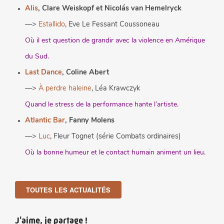
Alis
, Clare Weiskopf et Nicolás van Hemelryck
—>
Estallido
, Eve Le Fessant Coussoneau
Où il est question de grandir avec la violence en Amérique
du Sud.
Last Dance
, Coline Abert
—>
À perdre haleine
, Léa Krawczyk
Quand le stress de la performance hante l’artiste.
Atlantic Bar
, Fanny Molens
—>
Luc
, Fleur Tognet (série Combats ordinaires)
Où la bonne humeur et le contact humain animent un lieu.
TOUTES LES ACTUALITÉS
J'aime, je partage !