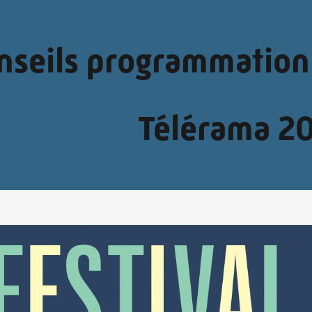
nseils programmation 
Télérama 2