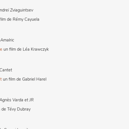
Andreï Zviaguintsev
film de Rémy Cayuela
Amalric
ne
un film de Léa Krawczyk
Cantet
t
un film de Gabriel Harel
Agnès Varda et JR
m de Tévy Dubray