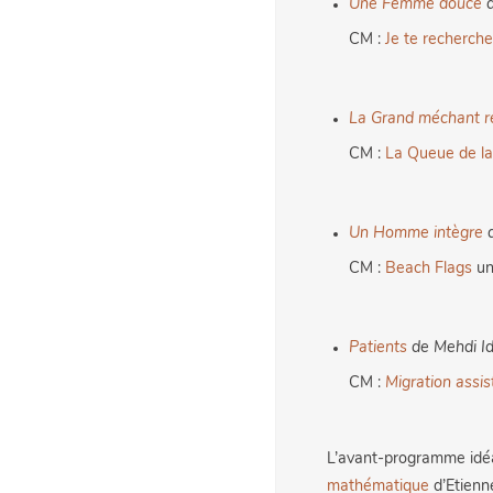
Une Femme douce
d
CM :
Je te recherche
La Grand méchant re
CM :
La Queue de la
Un Homme intègre
d
CM :
Beach Flags
un
Patients
de Mehdi I
CM :
Migration assis
L’avant-programme idéa
mathématique
d’Etienne