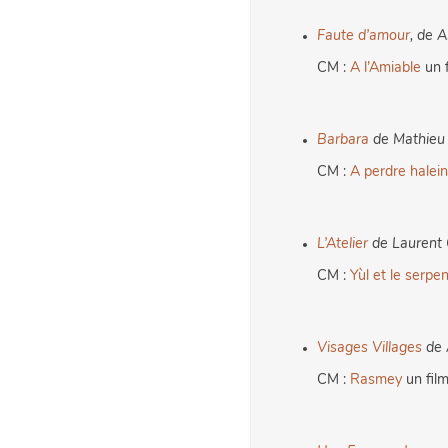
Faute d’amour
, de 
CM :
A l’Amiable
un 
Barbara
de Mathieu 
CM :
A perdre halei
L’Atelier
de Laurent 
CM :
Yùl et le serpen
Visages Villages
de 
CM :
Rasmey
un fil