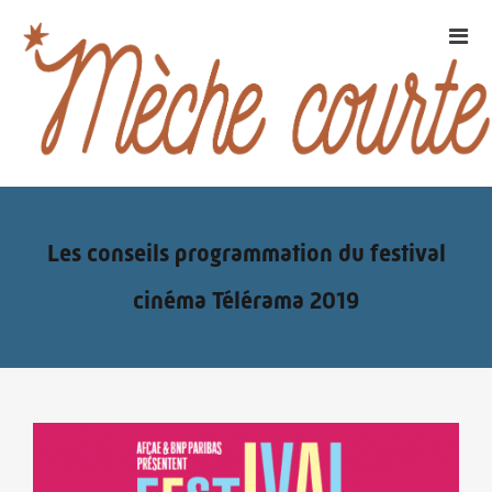
Les conseils programmation du festival
cinéma Télérama 2019