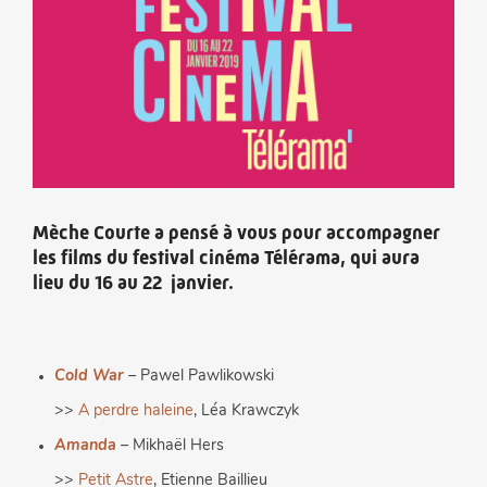
Mèche Courte a pensé à vous pour accompagner
les films du festival cinéma Télérama, qui aura
lieu du 16 au 22 janvier.
Cold War
– Pawel Pawlikowski
>>
A perdre haleine
, Léa Krawczyk
Amanda
– Mikhaël Hers
>>
Petit Astre
, Etienne Baillieu