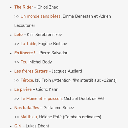
The Rider
– Chloé Zhao
>>
Un monde sans bêtes
, Emma Benestan et Adrien
Lecouturier
Leto
– Kirill Serebrennikov
>>
La Table
, Eugène Boitsov
En liberté !
– Pierre Salvadori
>>
Feu
, Michel Body
Les frères Sisters
– Jacques Audiard
>>
Féroce
, Izù Troin
(Attention, film interdit aux -12ans)
La prière
– Cédric Kahn
>>
Le Moine et le poisson
, Michael Dudok de Wit
Nos batailles
– Guillaume Senez
>>
Matthieu
, Hélène Poté (Combats ordinaires)
Girl
– Lukas Dhont